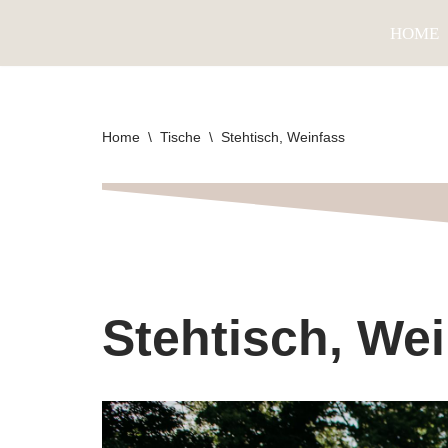
HOME
Zum
Inhalt
springen
Home
\
Tische
\
Stehtisch, Weinfass
Stehtisch, We